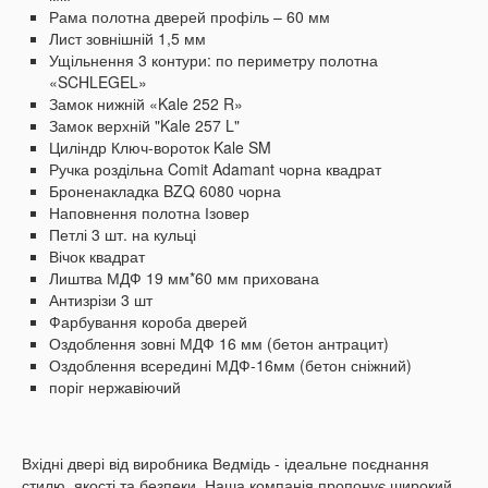
Рама полотна дверей профіль – 60 мм
Лист зовнішній 1,5 мм
Ущільнення 3 контури: по периметру полотна
«SCHLEGEL»
Замок нижній «Kale 252 R»
Замок верхній "Kale 257 L"
Циліндр Ключ-вороток Kale SM
Ручка роздільна Comit Adamant чорна квадрат
Броненакладка BZQ 6080 чорна
Наповнення полотна Ізовер
Петлі 3 шт.
на кульці
Вічок квадрат
Лиштва МДФ 19 мм*60 мм прихована
Антизрізи 3 шт
Фарбування короба дверей
Оздоблення зовні МДФ 16 мм (бетон антрацит)
Оздоблення всередині МДФ-16мм (бетон сніжний)
поріг нержавіючий
Вхідні двері від виробника Ведмідь - ідеальне поєднання
стилю, якості та безпеки.
Наша компанія пропонує широкий