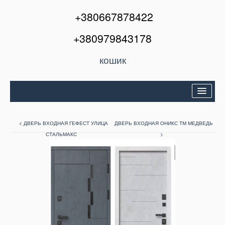
+380667878422
+380979843178
кошик
Двері вхідні
< ДВЕРЬ ВХОДНАЯ ГЕФЕСТ УЛИЦА
ДВЕРЬ ВХОДНАЯ ОНИКС ТМ МЕДВЕДЬ
Міжкімнатні двері
СТАЛЬМАКС
>
Вікна та балкони
Кондиціонери
Акції