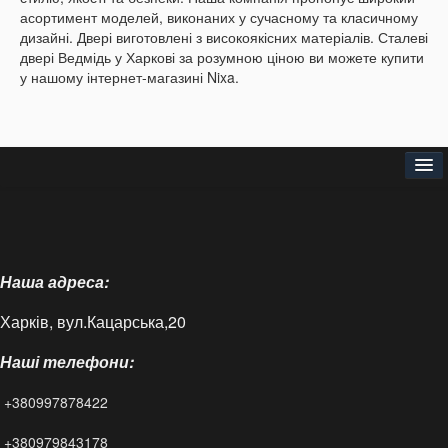
асортимент моделей, виконаних у сучасному та класичному
дизайні. Двері виготовлені з високоякісних матеріалів.
Сталеві
двері Ведмідь у Харкові за розумною ціною ви можете купити
у нашому інтернет-магазині Nixa.
Головна
Про нас
Наша адреса:
Доставка і оплата
Харків, вул.Кацарська,20
Контакти
Наші телефони:
Статті
+380997878422
FAQ
+380979843178