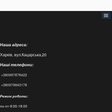
Головна
Про нас
Наша адреса:
Доставка і оплата
Харків, вул.Кацарська,20
Контакти
Наші телефони:
Статті
+380997878422
FAQ
+380979843178
Режим роботи:
пн-пт-9:00-18:00