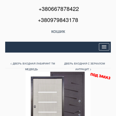
+380667878422
+380979843178
кошик
Двері вхідні
< ДВЕРЬ ВХОДНАЯ ЛАБИРИНТ ТМ
ДВЕРЬ ВХОДНАЯ С ЗЕРКАЛОМ
Міжкімнатні двері
МЕДВЕДЬ
АНТРАЦИТ >
Вікна та балкони
Кондиціонери
Акції