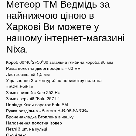
Метеор ТМ Ведмідь за
найнижчою ціною в
Харкові Ви можете у
нашому інтернет-магазині
Nixa.
Короб 60*40*2+50*30 загальна глибина короба 90 мм
Рама полотна двері профіль – 60 мм
Лист зовнішній 1,5 мм
Ущільнення 2-а контури: по периметру полотна
«SCHLEGEL»
Замок нижній «Kale 252 R»
Замок верхній "Kale 257 L"
Циліндр Ключ-вороток Kale SM
Ручка роздільна «Barrera H-R-08-SN/CR»
Броненакладка Втоплена в чашку
Наповнення полотна Ізовер
Петлі 3 шт. на кульці
Око Апекс