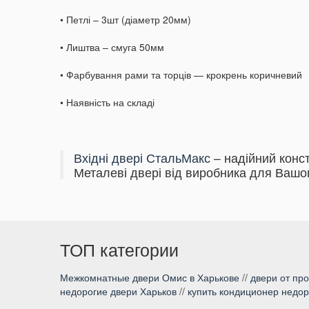
• Петлі – 3шт (діаметр 20мм)
• Лиштва – смуга 50мм
• Фарбування рами та торців — крокрень коричневий
• Наявність на складі
Вхідні двері СтальМакс
– надійний конс
Металеві двері від виробника для Вашог
ТОП категории
Межкомнатные двери Омис в Харькове
//
двери от пр
недорогие двери Харьков
//
купить кондиционер недор