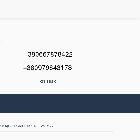
U
+380667878422
+380979843178
кошик
ВХОДНАЯ ЛИДЕР1К СТАЛЬМАКС >