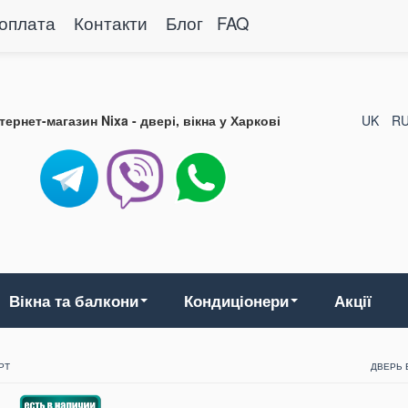
 оплата
Контакти
Блог
FAQ
нтернет-магазин Nixa - двері, вікна у Харкові
UK
R
Вікна та балкони
Кондиціонери
Акції
РТ
ДВЕРЬ 