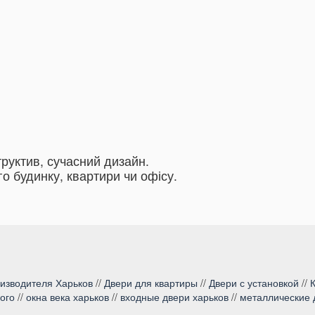
труктив, сучасний дизайн.
о будинку, квартири чи офісу.
оизводителя Харьков
//
Двери для квартиры
//
Двери с установкой
//
ого
//
окна века харьков
//
входные двери харьков
//
металлические 