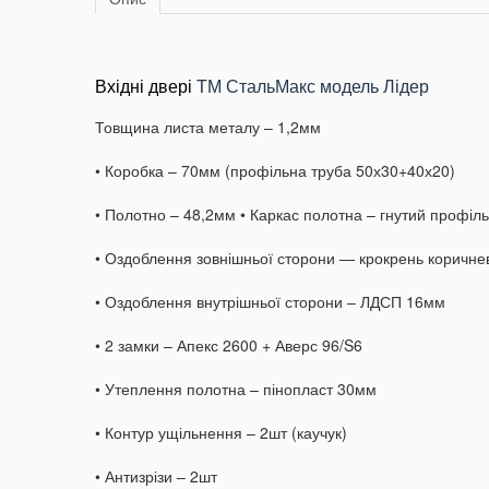
Вхідні
двері
ТМ СтальМакс модель Лідер
Товщина листа металу – 1,2мм
• Коробка – 70мм (профільна труба 50х30+40х20)
• Полотно – 48,2мм
• Каркас полотна – гнутий профіл
• Оздоблення зовнішньої сторони — крокрень коричне
• Оздоблення внутрішньої сторони – ЛДСП 16мм
• 2 замки – Апекс 2600 + Аверс 96/S6
• Утеплення полотна – пінопласт 30мм
• Контур ущільнення – 2шт (каучук)
• Антизрізи – 2шт