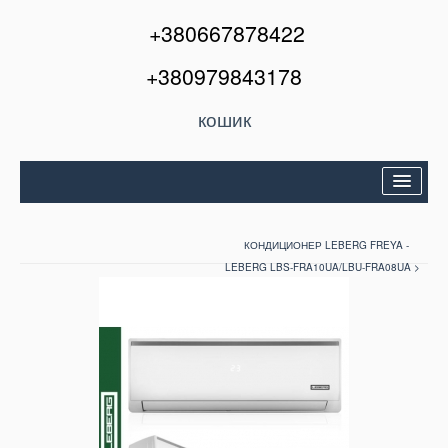
+380667878422
+380979843178
кошик
Двері вхідні
КОНДИЦИОНЕР LEBERG FREYA -
Міжкімнатні двері
LEBERG LBS-FRA10UA/LBU-FRA08UA >
Вікна та балкони
Кондиціонери
Акції