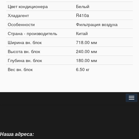
Цвет кондиционера
Белый
Хладагент
R410a
Особенности
Фильтрация воздуха
Страна - производитель
Китай
Ширина вн. блок
718.00 мм
Высота вн. блок
240.00 мм
Глубина вн. блок
180.00 мм
Вес вн. блок
6.50 кг
Головна
Про нас
Наша адреса:
Доставка і оплата