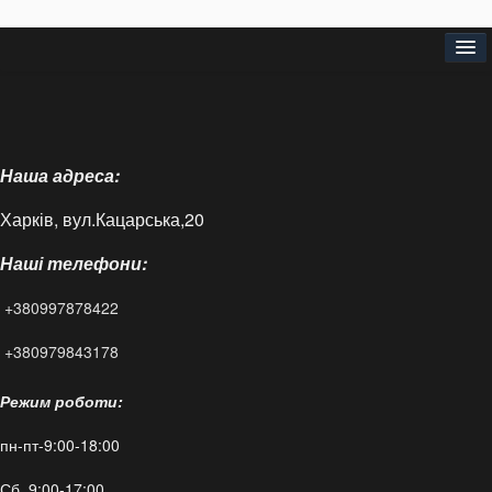
Головна
Про нас
Наша адреса:
Доставка і оплата
Харків, вул.Кацарська,20
Контакти
Наші телефони:
Статті
+380997878422
FAQ
+380979843178
Режим роботи:
пн-пт-9:00-18:00
Сб 9:00-17:00