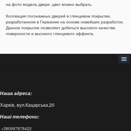
на фото модель двери ,цвет можно выбрать.
Коллекция погонажных дверей в глянцевом покрытии,
разработанном в Германии на основе новейших разработок.
Данное покрытие позволяет добиться высокого качества
поверхности и высокого глянцевого эффекта.
Головна
Про нас
Наша адреса:
Доставка і оплата
Харків, вул.Кацарська,20
Контакти
Наші телефони:
Статті
+380997878422
FAQ