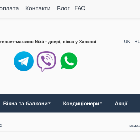
 оплата
Контакти
Блог
FAQ
нтернет-магазин Nixa - двері, вікна у Харкові
UK
R
Вікна та балкони
Кондиціонери
Акції
 X
МЕЖКО