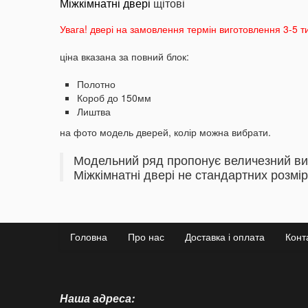
Міжкімнатні двері
щітові
Увага!
двері на замовлення термін виготовлення 3-5 т
ціна вказана за повний блок:
Полотно
Короб до 150мм
Лиштва
на фото модель дверей, колір можна вибрати.
Модельний ряд пропонує величезний вибі
Міжкімнатні двері не стандартних розмір
Головна
Про нас
Доставка і оплата
Конт
Наша адреса: