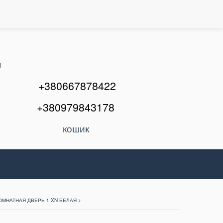
U
+380667878422
+380979843178
кошик
МНАТНАЯ ДВЕРЬ 1 XN БЕЛАЯ >