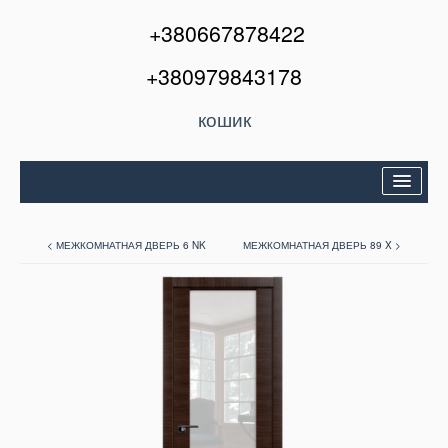
+380667878422
+380979843178
кошик
Двері вхідні
< МЕЖКОМНАТНАЯ ДВЕРЬ 6 NK
МЕЖКОМНАТНАЯ ДВЕРЬ 89 X >
Міжкімнатні двері
Вікна та балкони
Кондиціонери
Акції