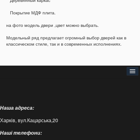
Деревянный каркас
Покрытие МДФ плита.
на фото модель двери ,цвет можно выбрать.
Модельный ряд предлагает огромный выбор дверей как в
классическом стиле, так и в современных исполнениях.
Головна
Про нас
Наша адреса:
Доставка і оплата
Харків, вул.Кацарська,20
Контакти
Наші телефони:
Статті