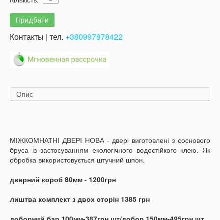
Контакты | тел.
+380997878422
Опис
МІЖКОМНАТНІ ДВЕРІ НОВА - двері виготовлені з соснового
бруса із застосуванням екологічного водостійкого клею. Як
обробка використовується штучний шпон.
дверний короб 80мм - 1200грн
лиштва комплект з двох сторін 1385 грн
доборний бар 100мм-387грн шт/добор 150мм-495грн шт