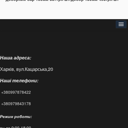
Головна
Про нас
Наша адреса:
Доставка і оплата
Харків, вул.Кацарська,20
Контакти
Наші телефони:
Статті
+380997878422
FAQ
+380979843178
Режим роботи:
пн-пт-9:00-18:00