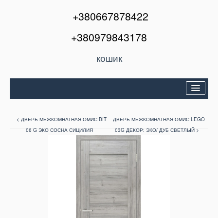
+380667878422
+380979843178
кошик
Двері вхідні
< ДВЕРЬ МЕЖКОМНАТНАЯ ОМИС BIT
ДВЕРЬ МЕЖКОМНАТНАЯ ОМИС LEGO
Міжкімнатні двері
06 G ЭКО СОСНА СИЦИЛИЯ
03G ДЕКОР: ЭКО/ ДУБ СВЕТЛЫЙ >
Вікна та балкони
Кондиціонери
Акції