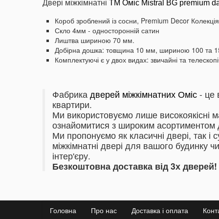
Двері міжкімнатні
ТМ Оміс Mistral BG premium d
Короб зроблений із сосни, Premium Decor Колекц
Скло 4мм - односторонній сатин
Лиштва шириною 70 мм.
Добірна дошка: товщина 10 мм, шириною 100 та 1
Комплектуючі є у двох видах: звичайні та телескоп
Фабрика
дверей міжкімнатних Оміс
- це 
квартири.
Ми використовуємо лише високоякісні м
ознайомитися з широким асортиментом д
Ми пропонуємо як класичні двері, так і 
міжкімнатні двері для вашого будинку чи
інтер'єру.
Безкоштовна доставка від 3х дверей!
Головна
Про нас
Доставка і оплата
Конт