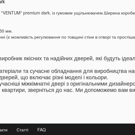
ark
ія "VENTUM" premium dark, із гумовим ущільнювачем.Ширина коробк
50 мм.
ічні (є можливість регулювання по товщині стіни в отворі та простіш
виробник якісних та надійних дверей, які будуть іде
атеріали та сучасне обладнання для виробництва на
верей, що включає різні моделі і кольори.
сучасніші міжкімнатні двері з оригінальними дизайне
 квартири, зверніться до нас.
Ми допоможемо вам виб
акти
Статті
FAQ