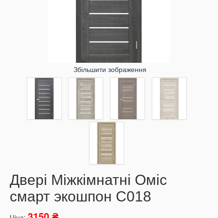
Збільшити зображення
Двері Міжкімнатні Оміс
смарт экошпон C018
3150 ₴
Ціна: