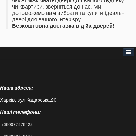
чи квартири, зверніться до нас.
Ми
допоможемо вам вибрати та купити ідеальні
двері для вашого інтер'єру.
Безкоштовна доставка від 3х дверей!
Головна
Про нас
Наша адреса:
Доставка і оплата
Харків, вул.Кацарська,20
Контакти
Наші телефони:
Статті
+380997878422
FAQ