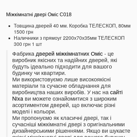
Міжкімнатні двері Оміс
C018
Товщина дверей 40 мм.
Коробка ТЕЛЕСКОП, 80мм
1500 грн
Наличники з прямоуг 2200х70х35мм ТЕЛЕСКОП
300 грн 1 шт
Фабрика
дверей міжкімнатних Оміс
- це
виробник якісних та надійних дверей, які
будуть ідеально підходити для вашого
будинку чи квартири.
Ми використовуємо лише високоякісні
матеріали та сучасне обладнання для
виробництва наших виробів.
У нас на
сайті
Nixa
ви можете ознайомитися з широким
асортиментом дверей, що включає різні
моделі і кольори.
Ми пропонуємо як класичні двері, так і
сучасніші міжкімнатні двері з оригінальними
дизайнерськими рішеннями.
Якщо ви шукаєте
якісні міжкімнатні двері для вашого будинку