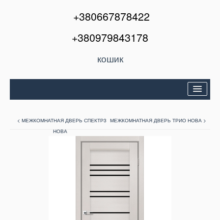
+380667878422
+380979843178
кошик
Двері вхідні
< МЕЖКОМНАТНАЯ ДВЕРЬ СПЕКТР3
МЕЖКОМНАТНАЯ ДВЕРЬ ТРИО НОВА >
Міжкімнатні двері
НОВА
Вікна та балкони
Кондиціонери
Акції