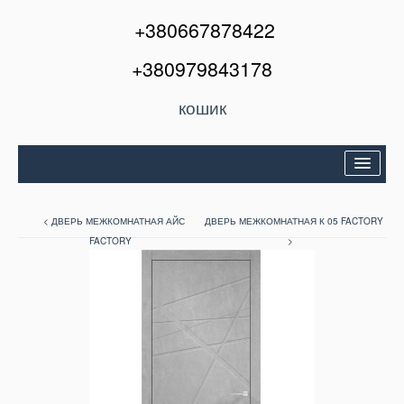
+380667878422
+380979843178
кошик
Двері вхідні
< ДВЕРЬ МЕЖКОМНАТНАЯ АЙС
ДВЕРЬ МЕЖКОМНАТНАЯ К 05 FACTORY
Міжкімнатні двері
FACTORY
>
Вікна та балкони
Кондиціонери
Акції