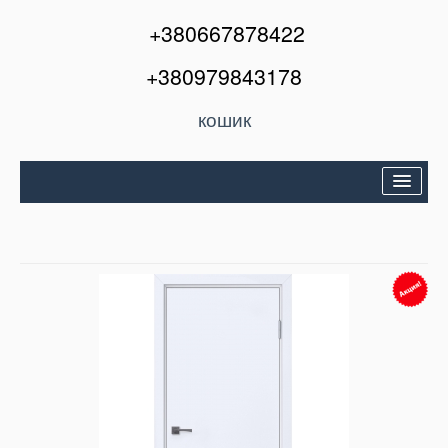
+380667878422
+380979843178
кошик
Двері вхідні
Міжкімнатні двері
Вікна та балкони
Кондиціонери
Акції