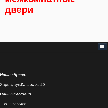
двери
Головна
Про нас
Наша адреса:
Доставка і оплата
Харків, вул.Кацарська,20
Контакти
Наші телефони:
Статті
+380997878422
FAQ