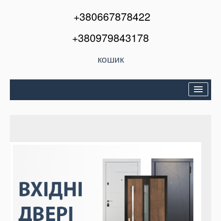
+380667878422
+380979843178
кошик
Двері вхідні
Міжкімнатні двері
Вікна та балкони
Кондиціонери
Акції