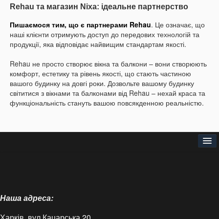
Rehau та магазин Nixa: ідеальне партнерство
Пишаємося тим, що є партнерами Rehau
. Це означає, що
наші клієнти отримують доступ до передових технологій та
продукції, яка відповідає найвищим стандартам якості.
Rehau не просто створює вікна та балкони – вони створюють
комфорт, естетику та рівень якості, що стають частиною
вашого будинку на довгі роки. Дозвольте вашому будинку
світитися з вікнами та балконами від Rehau – нехай краса та
функціональність стануть вашою повсякденною реальністю.
Головна
Про нас
Наша адреса:
Доставка і оплата
Харків, вул.Кацарська,20
Контакти