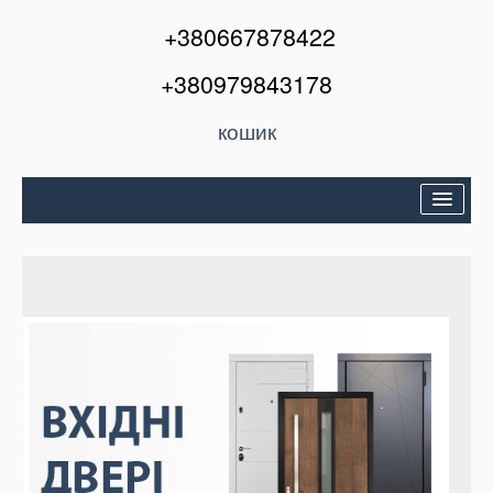
+380667878422
+380979843178
кошик
Двері вхідні
Міжкімнатні двері
Вікна та балкони
Кондиціонери
Акції