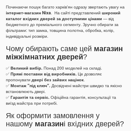
Починаючи пошук багато харків'ян одразу звертають увагу на
інтернет-магазин Nixa
. На сайті представлений
широкий
каталог вхідних дверей за доступними цінами
— від
бюджетного до преміального сегменту. Зручно обирати за
фільтрами: тип замка, товщина полотна, обробка, колір,
індивідуальні розміри.
Чому обирають саме цей
магазин
міжкімнатних дверей
?
✅
Великий вибір.
Понад 200 моделей на складі.
✅
Прямі поставки від виробників.
Це дозволяє
пропонувати
двері без зайвих націнок
.
✅
Монтаж "під ключ".
Досвідчені майстри швидко та якісно
встановлюють двері.
✅
Гарантія та сервіс.
Офіційна гарантія, консультації та
виїзд майстра при потребі.
Як оформити замовлення у
нашому
магазин
і вхідних дверей?