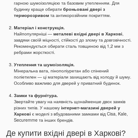
гарною шумоізоляцією та базовим утепленням. Для
будинку краще обирати
броньовані двері з
терморозривом
та антикорозійним покриттям.
Матеріал і конструкція.
Найпопулярніші —
металеві вхідні двері в Харкові
,
завдяки своїй міцності, стійкості до злому та довговічності.
Рекомендується обирати сталь товщиною від 1,2 мм з
ребрами жорсткості.
Утеплення та шумоізоляція.
Мінеральна вата, пінополіуретан або спінений
поліетилен — ці матеріали захищають від холоду й шуму.
Особливо важливо для дверей у приватний будинок.
Замки та фурнітура.
Звертайте увагу на наявність щонайменше двох замків
різних типів. У нашому
інтернет-магазині дверей у
Харкові
є моделі з вбудованими замками від Cisa, Kale,
Securemme та інших брендів.
Де купити вхідні двері в Харкові?