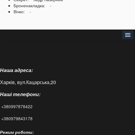
Броненакладка: -
Вічко: -
Головна
Про нас
Наша адреса:
Доставка і оплата
Харків, вул.Кацарська,20
Контакти
Наші телефони:
Статті
+380997878422
FAQ
+380979843178
Режим роботи: