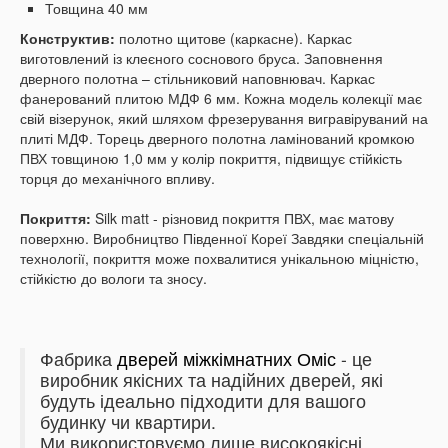
Товщина 40 мм
Конструктив:
полотно щитове (каркасне).
Каркас
виготовлений із клеєного соснового бруса.
Заповнення
дверного полотна – стільниковий наповнювач.
Каркас
фанерований плитою МДФ 6 мм.
Кожна модель колекції має
свій візерунок, який шляхом фрезерування вигравіруваний на
плиті МДФ.
Торець дверного полотна ламінований кромкою
ПВХ товщиною 1,0 мм у колір покриття, підвищує стійкість
торця до механічного впливу.
Покриття:
Silk matt - різновид покриття ПВХ, має матову
поверхню.
Виробництво Південної Кореї
Завдяки спеціальній
технології, покриття може похвалитися унікальною міцністю,
стійкістю до вологи та зносу.
Фабрика
дверей міжкімнатних Оміс
- це
виробник якісних та надійних дверей, які
будуть ідеально підходити для вашого
будинку чи квартири.
Ми використовуємо лише високоякісні